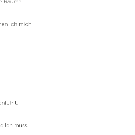
se Räume 
enen ich mich 
nfühlt.
ellen muss.