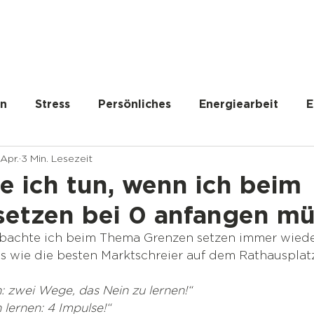
en
Stress
Persönliches
Energiearbeit
E
 Apr.
3 Min. Lesezeit
lität
Persönliches Wachstum
People Pleasing
e ich tun, wenn ich beim
setzen bei 0 anfangen mü
bachte ich beim Thema Grenzen setzen immer wieder
 wie die besten Marktschreier auf dem Rathausplat
: zwei Wege, das Nein zu lernen!“
 lernen: 4 Impulse!“