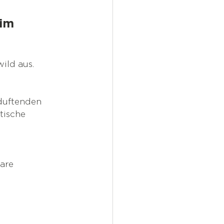
im 
ild aus. 
 duftenden 
tische 
are 