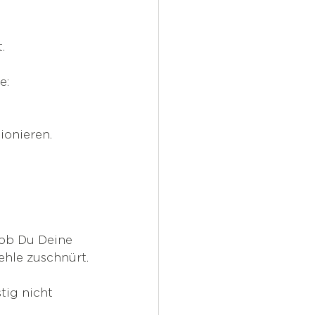
.
e:
ionieren.
 ob Du Deine 
ehle zuschnürt.
tig nicht 