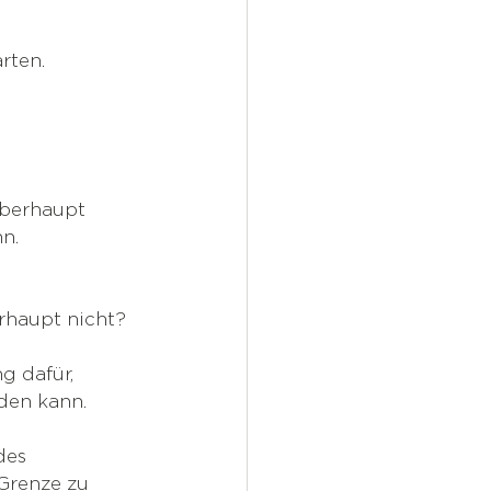
rten.
überhaupt 
n.
rhaupt nicht?
g dafür, 
den kann.
des 
Grenze zu 