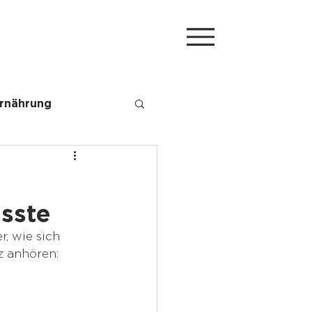
rnährung
sste
, wie sich 
z anhören: